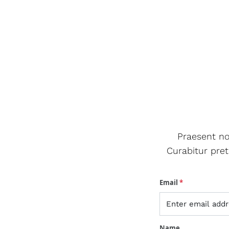
Praesent no
Curabitur pret
Email
*
Name