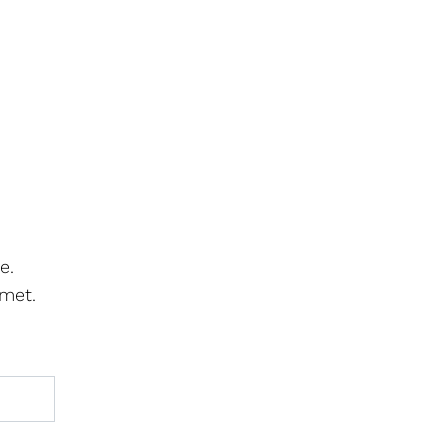
e. 
met. 